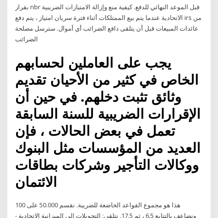
بقرار nbr قبل الموعد النهائي للدفع. كيفية منع وإزالة الامتيازات الضريبية
الاتحادية عندما يتم بيع الممتلكات أثناء فترة سريان امتياز ، يتم دفع irs من
عائدات المبيعات قبل أن يتلقى دافع الضرائب أي أموال. سترسل مصلحة
الضرائب
يجب على العاملين لحسابهم
الخاص في كثير من الأحيان تقديم
وثائق تثبت دخلهم. في حين أن
الإقرارات الضريبية للسنة السابقة
تعمل في بعض الحالات ، فإن
العديد من المؤسسات مثل البنوك
ووكالات التأجير وشركات بطاقات
الائتمان
هذا هو مجموع القواعد الخاضعة للضريبة. نقسم 50.000 على 100
ونضاعف بالتتابع 6.5 ، ثم 17.5. نتلقى: التحويلات إلى الميزانية الاتحادية -