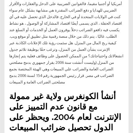
أمريكيا أو أجنبيا مقيما، فالقوانين الضريبية على الدخل والعقارات والأقرار
الضريبي للهدايا و دفع الضرائب المقدرة هي مشابهة بشكل عام سواء
كنت في الولايات المتحدة أو في الخارج. فالدخل الذي تحصل عليه في أي
اقتصاد الحفلة ، الذي يسمى أيضًا اقتصاد المشاركة أو الوصول ، هو نشاط
يكسب فيه دافعو الضرائب دخلاً يوفرون العمل أو الخدمات أو السلع عند
الطلب. غالبًا ، يتم ذلك من خلال منصة رقمية مثل تطبيق أو موقع ويب.
كيفية ربح المال من المنزل. هل سئمت رؤية تلك الإعلانات الكاذبة عبر
الإنترنت بشأن العمل من المنزل، وترغب حقًا بوظيفة تلائم جدول
انشغالاتك واحتياجاتك؟ من الممكن الحصول على وظائف فعلية يتم إنجازها
من المنزل (وليست أُنشئت سنة 2006 بقرار جمهوري بدمج مصلحتي
الضرائب العامة والضرائب علي المبيعات وهي الهيئة المختصة بجمع
الضرائب في مصر. قرار رئيس الجمهورية رقم 154 لسنة 2006 بدمج
مصلحتى الضرائب العامة و المبيعات
أنشأ الكونغرس ولاية غير ممولة
مع قانون عدم التمييز على
الإنترنت لعام 2004. ويحظر على
الدول تحصيل ضرائب المبيعات