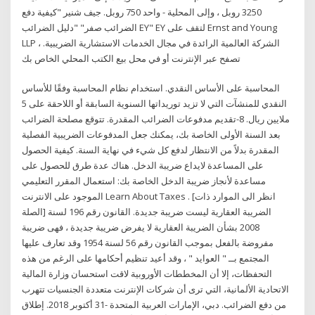
3250 روبل ، وإلى المحلية - واحد 750 روبل. جيف شنير "كيفية دفع
الضرائب صفر" "دليل الضرائب EY" EY لتقف على Ernst and Young
LLP ، الشركة العالمية الرائدة في مجال الخدمات الاستشارية الضريبية.
تصفح عبر الإنترنت أو في محل بيع الكتب المحلي الخاص بك
المحاسبة على الأساس النقدي. استخدام نظام المحاسبة وفقًا للأساس
النقدي للمنشآت التي لا تزيد توريداتها السنوية السابقة أو اللاحقة على 5
ملايين ريال. 8-تقديم مدفوعات الضرائب المقدرة. تتوقع مصلحة الضرائب
بعد السنة الأولى الخاصة بك، يمكنك جعل المدفوعات الضريبية الفصلية
المقدرة بدلاً من الانتظار لدفع كل شيء في نهاية السنة. كيفية الحصول
على المساعدة لايداع ضريبة الدخل. هناك عدة طرق للحصول على
مساعدة لأنجاز ضريبة الدخل الخاصة بك: استعمال المقرر التعليمي
الموجود على الانترنت Learn About Taxes . [انظر الى الموارد ذات
الصلة] الضريبة العقارية ليست ضريبة جديدة. القانون رقم 196 لسنة
2008 بشأن الضريبة العقارية لا يفرض ضريبة جديدة ، فهى ضريبة
مفروضة بالفعل بموجب القانون رقم 56 لسنة 1954 وقد تعارف عليها
المجتمع بــ " العوايد " ، وقد أعيد تنظيم أحكامها على الرغم من هذه
التحفظات، إلا أن المخططات الأوروبية لاقت استحسان وزارة المالية
الاتحادية الألمانية، التي ترى أن شركات الإنترنت متعددة الجنسيات تتهرب
من دفع الضرائب. دبي، الإمارات العربية المتحدة -31 أكتوبر 2018. إطلاق