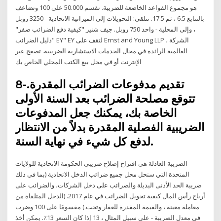
هو مجموع القواعد الخاضعة للضريبة. نقسم 50.000 على 100 ونضاعف
بالتتابع 6.5 ، ثم 17.5. نتلقى: التحويلات إلى الميزانية الاتحادية - 3250 روبل
، وإلى المحلية - واحد 750 روبل. جيف شنير "كيفية دفع الضرائب صفر"
"دليل الضرائب EY" EY لتقف على Ernst and Young LLP ، الشركة
العالمية الرائدة في مجال الخدمات الاستشارية الضريبية. تصفح عبر
الإنترنت أو في محل بيع الكتب المحلي الخاص بك
8-تقديم مدفوعات الضرائب المقدرة.
تتوقع مصلحة الضرائب بعد السنة الأولى
الخاصة بك، يمكنك جعل المدفوعات
الضريبية الفصلية المقدرة بدلاً من الانتظار
لدفع كل شيء في نهاية السنة.
الضريبة العادلة هي اقتراح إصلاح ضريبي الحكومة الاتحادية للولايات
المتحدة التي ستحل محل جميع ضرائب الدخل الاتحادية (بما في ذلك
ضريبة الحد الأدنى البديلة والضرائب على دخل الشركات، والضرائب على
أرباح رأس المال كيفية تحويل الضرائب في عام 2017. (الدخل المتلقاة من
معاملة معينة ، والقيمة المقدرة للعقار وتحت.) مقسومًا على 100 وضرب
في معدل الضريبة - على سبيل المثال ، 13 إذا كان السعر 13٪. يمكن أخذ