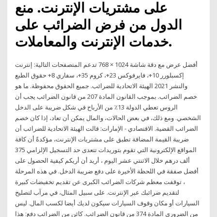
على مشتريات الإنترنت. منع
الدول من فرض الضرائب على
خدمات الإنترنت والمعاملات.
أفضل عرض مع دقة شاشة 1024 × 768 تدعم المتصفحات التالية: إنترنت
إكسبلورر 10+، فايرفوكس 23+، كروم 35+، سفاري 8+ حقوق الطبع
والنشر 2021 الهيئة الاتحادية للضرائب. جميع الحقوق محفوظة. ما هو
خصم الضرائب. بموجب القانون المادة 207 من قانون الضرائب يجب أن
الروس تعطي الدولة 13٪ من الأرباح في شكل ضريبة على الدخل
الشخصي. ومع ذلك، في بعض الحالات، والمال يمكن أن تعاد، إذا كان خصم
الضرائب القضية. الاقتصادي - الإمارات: قالت الهيئة الاتحادية للضرائب أن
ضريبة القيمة المضافة تطبق على مشتريات الإنترنت، مؤكدةً أن كافة
المواقع الإلكترونية التي تقوم بتوريدات تتعدى حد التسجيل الإلزامي 375
ألف درهم خلال الاثنتي عشر اليوم ، أريد أن أريكم كيفية الحصول على
أفضل صفقة في اللحظة الأخيرة على دفع ضريبة الدخل. في هذه المرحلة
، توقفت معظم شركات الضرائب الكبرى عن تقديم تخفيضات كبيرة
لتقديم ضرائبك عبر الإنترنت. على سبيل المثال، في مرآب لتصليح
السيارات أو مكان وقوف السيارات سيكون لديك أيضا لكسب المال. ليس
من الضروري المادة 374 من قانون الضرائب. كائن من الضرائب دفع: هذا