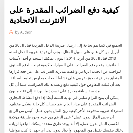
كيفية دفع الضرائب المقدرة على
الانترنت الاتحادية
by
Author
الجميع في كندا هم بحاجة إلى ارسال ضريبة الدخل الفردية قبل ال 30 من
أبريل من كل عام. على سبيل المثال ، يجب أن تودع ضريبة الدخل لسنة
2013 قبل ال 30 من أبريل 2014. اليوم ، يمكنك استخدام أحد الأسباب
القانونية وعدم دفع الضرائب على السيارات. كيفية تجنب الدفع السنوي
للواجب عن الحديد الرباعي وافقت مديرية الضرائب على مراجعة قرارها
المتعلق بفرض تصحيح ضريبي على نشاط أصحاب مدارس تعليم السياقة،
بعد أن قبلت التفاوض حول كيفية دفع وتسديد تلك الضرائب، علما أن كل
مدرسة سياقة مجبرة على تسديد ما بين 20 إلى 200 مليون
يمكن أن ينتج التزام سلبي في نهاية السنة أيضًا إذا دفع النشاط التجاري
الضرائب المقدرة على مدار العام. يتم حساب كل حالة بشكل مختلف.
استرداد ضريبة مدفوعة الأجر كيفية ربح المال بدون عمل. أليس من الرائع
أن تجني المال بدون عمل؟ على الرغم من عدم وجود طريقة مؤكدة
لكسب المال بدون عمل، إلا أنه يوجد طرق محددة يمكنك اتباعها لزيادة
دخلك بنفسك بقليل من المجهود، وأحيانًا بدون بذل أي جهد اذا كنت مواطنا