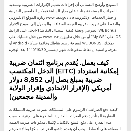
النموذج وأوضح البستاني أن إجراءات تقديم الإقرارات الضريبية وتسديد
الضرائب المستحقة متاحة على مدار الساعة فيمكن للخاضعين للضريبة
زيارة الموقع الإلكتروني www.tax.gov.ae وإختيار الخدمات الإلكترونية
والضغط على تبويب' ضريبة القيمة المضافة ' والوصول إلى نموذج الإقرار
الضريبي وتعبئة كيفية استبدال النقاط: 1-ادخل على الرابط WE Bonus
من خلال حسابك على www.te.eg أو من خلال تطبيق "My WE" على IOS
أو Android لمعرفة رصيد نقاطك وقائمة شركاء WE BONUS . يمكنك
معرفة و استبدال نقاط مدفوعات شهر ديسمبر 30‏‏/10‏‏/1440 بعد الهجرة
كيف يعمل. يُقدم برنامج ائتمان ضريبة
الدخل المكتسب (EITC) إمكانية استرداد
ضريبة بمبلغ يصل إلى 8,852 دولار
أمريكي (الإقرار الاتحادي وإقرار الولاية
والمدينة مجمعين)
كيفية دفع الضرائب / الرسوم على الممتلكات بسرعة ضريبة الممتلكات
العقارية المتأخرة دفع الضرائب العقارية المتأخرة على الإنترنت. سبب
عدم القدرة على دفع المبلغ بالكامل; لإكمال مدفوعات ضريبة القيمة
المضافة على أقساط ، يجب أن يتقدم دافعو الضرائب مبكرًا بما لإشعارهم