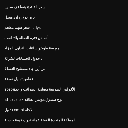
سعر الفائدة يتضاعف سنويا
دولار زارد معدل fnb
سعر سهم مطعم rallys
أساس فترة العطلة بالتناسب
بورصة طوكيو ساعات التداول المزاد
جدول الحسابات لشركة s
من أين جاء مصطلح النفط؟
انخفاض تداول نسخة
2020 الأقواس الضريبية مصلحة الضرائب واحدة
Ishares tsx توج صندوق مؤشر الطاقة
تداول emini الآجلة
المملكة المتحدة الفضة عملة تذوب قيمة حاسبة