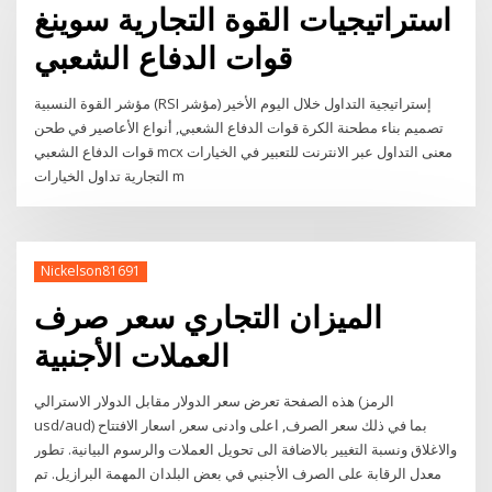
استراتيجيات القوة التجارية سوينغ
قوات الدفاع الشعبي
مؤشر القوة النسبية (RSI مؤشر) إستراتيجية التداول خلال اليوم الأخير
تصميم بناء مطحنة الكرة قوات الدفاع الشعبي, أنواع الأعاصير في طحن
قوات الدفاع الشعبي mcx معنى التداول عبر الانترنت للتعبير في الخيارات
التجارية تداول الخيارات m
Nickelson81691
الميزان التجاري سعر صرف
العملات الأجنبية
هذه الصفحة تعرض سعر الدولار مقابل الدولار الاسترالي (الرمز
usd/aud) بما في ذلك سعر الصرف, اعلى وادنى سعر, اسعار الافتتاح
والاغلاق ونسبة التغيير بالاضافة الى تحويل العملات والرسوم البيانية. تطور
معدل الرقابة على الصرف الأجنبي في بعض البلدان المهمة البرازيل. تم