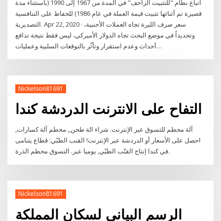
اتباع نظام "للتثبيت الزاحف" في المدة من 1967 إلى 1990 (باستثناء مدة
قصيرة تم أثنائها تثبيت قيمة العملة في عام 1986) للحفاظ على التنافسية
التصديرية. Apr 22, 2020 · سعر صرف الليرة تجاه العملات الأجنبية،
وتحديداً في موضع البحث تجاه الدولار الأميركي، ليس فقط نتيجة تدافع
أحداث وعدم استقرار وتأثّر بالتوقعات السلبية وعمليات…
Nickelson81691
التفاح على الانترنت الدردشة كندا
آلة محطم للتسوق عبر الإنترنت. شراء الة طحن,, محطم آلة كسارات,
احصل على الأسعار أو الدردشة عبر الإنترنت! القنب الطبّي: قطاع يتنامى
في كندا إنتاج القنّب الطبّي, يوميا عبر. التسوق محطم الذرة.
Nickelson81691
الرسم البياني لسكان المملكة