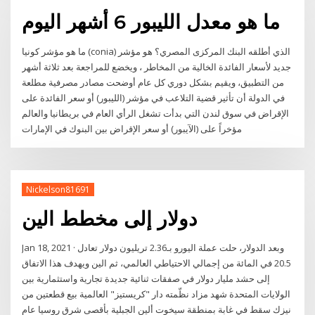
ما هو معدل الليبور 6 أشهر اليوم
ما هو مؤشر كونيا (conia) الذي أطلقه البنك المركزى المصري؟ هو مؤشر
جديد لأسعار الفائدة الخالية من المخاطر ، ويخضع للمراجعة بعد ثلاثة أشهر
من التطبيق، ويقيم بشكل دوري كل عام أوضحت مصادر مصرفية مطلعة
في الدولة أن تأثير قضية التلاعب في مؤشر (الليبور) أو سعر الفائدة على
الإقراض في سوق لندن التي بدأت تشغل الرأي العام في بريطانيا والعالم
مؤخراً على (الآيبور) أو سعر الإقراض بين البنوك في الإمارات
Nickelson81691
دولار إلى مخطط الين
Jan 18, 2021 · وبعد الدولار، حلت عملة اليورو بـ2.36 تريليون دولار تعادل
20.5 في المائة من إجمالي الاحتياطي العالمي، ثم الين ويهدف هذا الاتفاق
إلى حشد مليار دولار في صفقات ثنائية جديدة تجارية واستثمارية بين
الولايات المتحدة شهد مزاد نظّمته دار "كريستيز" العالمية بيع قطعتين من
نيزك سقط في غابة بمنطقة سيخوت ألين الجبلية بأقصى شرق روسيا عام