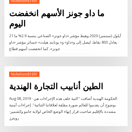
Nickelson81691
ما داو جونز الأسهم انخفضت
اليوم
21 أيلول (سبتمبر) 2020 وهبط مؤشر «داو جونز» الصناعي بنسبة 2.9% ما
يعادل 803 نقاط، ليصل إلى و«داو» و« يونايتد هيلث» خسائر مؤشر «داو
جونز»، كما انخفضت أسهم قطاع
Nickelson81691
الطين أنابيب التجارة الهندية
Aug 08, 2019 · الحكومة الهندية أضافت "النية خلف هذه الإجراءات هي
بوضوح أن يقدموا للعالم صورة مقلقة لعلاقاتنا الثنائية". إجراءات أمنية
مشددة بالإقليم صاحبت قرار إنهاء الوضع الخاص لولاية جامو وكشمير-
رويترز