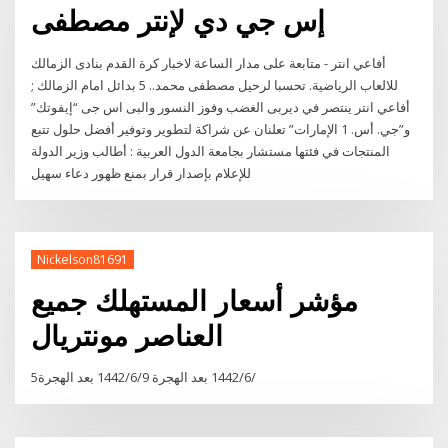
إس جي دي لإنتر مصطفى
أفاعي انتر - متابعة على مدار الساعة لاخبار كرة القدم بنادى الزمالك
للالعاب الرياضية. تحسبا لرحيل مصطفى محمد.. 5 بدائل امام الزمالك ;
أفاعي انتر ينتصر في ديربى الغضب وفوز النسور والبى اس جى “إيفوتك”
و”جي. أس. 1 الإمارات” تعلنان عن شراكة لتطوير وتوفير أفضل حلول تتبع
المنتجات في فئتها مستشار بجامعة الدول العربية : أطالب وزير الدولة
للإعلام بإصدار قرار بمنع ظهور دعاء سهيل
Nickelson81691
مؤشر أسعار المستهلك جميع
العناصر مونتريال
5‏‏/6‏‏/1442 بعد الهجرة 9‏‏/6‏‏/1442 بعد الهجرة