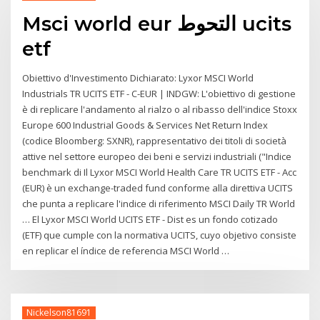
Msci world eur التحوط ucits
etf
Obiettivo d'Investimento Dichiarato: Lyxor MSCI World
Industrials TR UCITS ETF - C-EUR | INDGW: L'obiettivo di gestione
è di replicare l'andamento al rialzo o al ribasso dell'indice Stoxx
Europe 600 Industrial Goods & Services Net Return Index
(codice Bloomberg: SXNR), rappresentativo dei titoli di società
attive nel settore europeo dei beni e servizi industriali ("Indice
benchmark di Il Lyxor MSCI World Health Care TR UCITS ETF - Acc
(EUR) è un exchange-traded fund conforme alla direttiva UCITS
che punta a replicare l'indice di riferimento MSCI Daily TR World
… El Lyxor MSCI World UCITS ETF - Dist es un fondo cotizado
(ETF) que cumple con la normativa UCITS, cuyo objetivo consiste
en replicar el índice de referencia MSCI World …
Nickelson81691