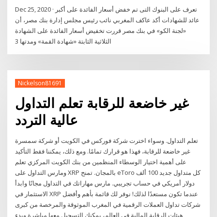
Dec 25, 2020 · تعرف على البنوك التى تم خفض أسعار الفائدة على أكبر
عائد للشهادات أكد عاكف المغربي نائب رئيس مجلس إدارة بنك مصر، أن
«لجنة الكو» في بنك مصر قررت تخفيض أسعار الفائدة على الشهادة
الثلاثية الثابتة «شهادة القمة» ومدتها 3
Nickelson81691
غير خاضعة للرقابة تعلم التداول
عالية التردد
تعلم التداول. وسواء اخترت شركة فوركس في الكويت أو شركة سمسرة
غير خاضعة للرقابة، فهذا هو قرارك تمامًا. ومع ذلك، يمكننا فقط التأكيد
على أهمية اختيار الوسطاء المنظمين من بنك الكويت المركزي تعلم
ومارس التداول على XRP بالمجان. تمنح eToro كل متداول جديد 100 ألف
دولار أمريكي في حساب تجريبي. مارس مهاراتك في التداول مجانًا وابدأ
الاستثمار في XRP عندما تكون مستعدًا لذلك! نوفر لك قائمة بأهم وأفضل
شركات تداول العملات الرقمية في المغرب الموثوقة والمرخصة من كبرى
هيئات الرقابة المالية في العالم، يمكنك التسجيل معها مباشرة وبدء