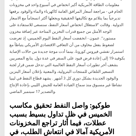
معلومات الطاقة الأمريكية أكبر انخفاض في أسبوع واحد في مخزونات
الخام في - مراجعة أسعار المرافق العامة كاكهرباء والماء والوقود برفعها
تديرجياً بما يتلائم مع تكاليفها الحقيقية ويجعلها أكثر انسجاماً مع الاسعار
الدولية . وقالت ”لاستغلال انخفاض أسعار النفط، سنسعى للاستفادة على
الوجه الأمثل من جميع قدرات التخزين المتاحة عبر إضافة مخزون
مستورد“. عمون - انخفضت أسعار النفط اليوم الخميس، إذ تعرضت
لضغوط بفعل مخاوف من أن التعافي الاقتصادي الأمريكي يتباطأ مع
استمرار تفشي فيروس كورونا، بينما أدت موجة جديدة من حالات الإصابة
بكوفيد-19 إلى إعادة فرض قيود على السفر في عدة دول. يتابع المصريين
بشغف أخر تطورات أسعار النفط العالمية التي تدخل ضمن قرار لجنة
التسعير التلقائي للمنتجات البترولية، والمعنية بإعلان أسعار البنزين
والوقود الجديدة بشكل دوري كل 3 أشهر . يشهد قطاع النفط في ليبيا
نشاطا غير مسبوق منذ سماح القيادة العامة للجيش الليبي بإعادة الإنتاج
والتصدير 17 سبتمبر الماضي.
طوكيو: واصل النفط تحقيق مكاسب
الخميس في ظل تداول بسيط بسبب
عطلات، فيما أثار تراجع المخزونات
الأمريكية آمالا في انتعاش الطلب، في