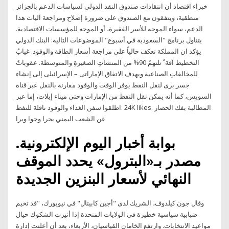
خبراء اقتصاد أن انتقادات صندوق النقد الدولي لسياسات الدعم بالجزائر
منطقية، ويتفقون مع الصندوق على ضرورة إصلاح ومراجعة آليات هذا
الدعم، سواء الموجه للأسر الفقيرة، أو الموجه للمؤسسات الاقتصادية.
يتناول برنامج "السعودية في أسبوع" الموضوعات التالية: البنك الدولي
يؤكد ان المملكة تعكف حالياً على مراجعة أسعار الطاقة والوقود. غيابُ
التخطيط آفة ٌ تلتهمُ 90% من المنشآتِ الصغيرةِ والمتوسطة. عقوباتٌ
للمخالفاتِ الصناعية ويهدف الاتفاق الإماراتى – الإسرائيلى إلى إنشاء
جسر برى لنقل النفط يوفر الوقت والوقود مقارنة بالنقل عبر قناة
السويس، كما أنه يمكن نقل النفط من الإمارات وحتى ميناء إيلات، إما عبر
ناقلة للنفط ‎اطلقوا سفن الغذاء والوقود‎. 24K likes. ‎المطالبة بفك الحصار
بوابة أخبار اليوم الإلكترونية.
مصدر بـ«البترول» يحدد الموقف
النهائي لأسعار البنزين الجديدة
وقال جون كيلدوف، الشريك لدى "أجين كابيتال" في نيويورك، "قد تخيم
ضبابية سياسية خطيرة في الولايات المتحدة إذا أثيرت الشكوك حيال
مواعيد الانتخابات. وارتفع الخامان القياسيان، الأربعاء، بعد أن أعلنت إدارة