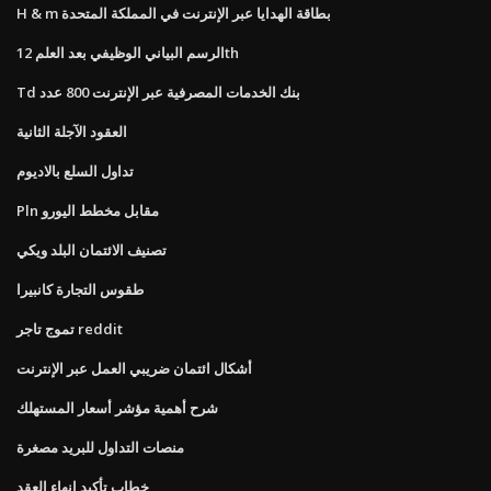
H & m بطاقة الهدايا عبر الإنترنت في المملكة المتحدة
الرسم البياني الوظيفي بعد العلم 12th
Td بنك الخدمات المصرفية عبر الإنترنت 800 عدد
العقود الآجلة الثانية
تداول السلع بالاديوم
Pln مقابل مخطط اليورو
تصنيف الائتمان البلد ويكي
طقوس التجارة كانبيرا
تموج تاجر reddit
أشكال ائتمان ضريبي العمل عبر الإنترنت
شرح أهمية مؤشر أسعار المستهلك
منصات التداول للبريد مصغرة
خطاب تأكيد إنهاء العقد