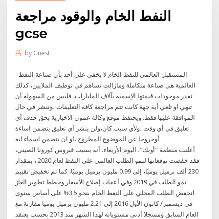
النفط الخام والوقود مراجعة
gcse
by
Guest
- المستقبل العالمي للنفط الخام لا يخفى على أحد بأن صناعة النفط
العالمية هي صناعة متكاملة ومازالت تساهم في توظيف الملايين، كذلك
تقدر موجودات قيمتها الإسمية بآلاف المليارات، فليس من السهولة أن
تنهي او تلغي أية جهة كانت تتم مراجعة كافة التعليقات ،وتنشر في حال
الموافقة عليها فقط. ويحتفظ موقع وكالة عمون الاخبارية بحق حذف أي
تعليق في أي وقت ،ولأي سبب كان،ولن ينشر أي تعليق يتضمن اساءة
أوخروجا عن الموضوع المطروح ،او ان يتضمن اسماء اية
أعلنت منظمة "أوبك"، اليوم الأربعاء، أنه بسبب فيروس كورونا الصيني،
فقد خفضت توقعاتها لنمو الطلب العالمي على النفط لعام 2020 ، بمقدار
230 ألف برميل يوميًا، إلى 0.99 مليون برميل يوميًا، كما تم تخفيض تقييم
نمو الطلب في 2019 وفي أعقاب إصلاح الأسعار وخطط تطوير الغاز
انخفض الطلب المحلي على النفط الخام بنحو 3.5% على أساس سنوي
في ديسمبر/ كانون الأول 2016 إلى 2.21 مليون برميل يوميا مقارنة مع
العام السابق ومسجلا أدنى مستوياته لهذا الشهر منذ 2013 بحسب يعتقد