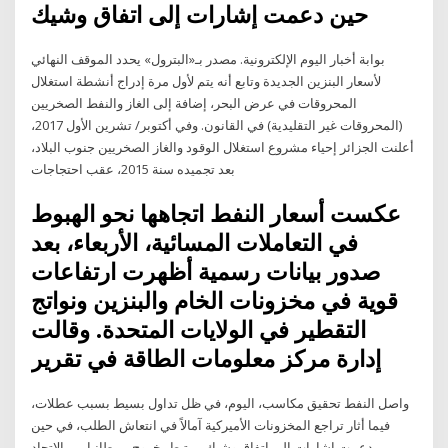
حين دعمت إشارات إلى اتفاق وشيك
بوابة أخبار اليوم الإلكترونية. مصدر بـ«البترول» يحدد الموقف النهائي
لأسعار البنزين الجديدة وتابع أنه يتم لأول مرة إدراج أنشطة استغلال
المحروقات في عرض البحر، إضافة إلى الغاز والنفط الصخريين
(المحروقات غير التقليدية) في القانون. وفي أكتوبر/ تشرين الأول 2017،
أعلنت الجزائر إحياء مشروع استغلال الوقود والغاز الصخريين جنوب البلاد،
بعد تجميده سنة 2015، عقب احتجاجات
عكست أسعار النفط اتجاهها نحو الهبوط
في التعاملات المسائية، الأربعاء، بعد
صدور بيانات رسمية أظهرت ارتفاعات
قوية في مخزونات الخام والبنزين ونواتج
التقطير في الولايات المتحدة. وقالت
إدارة مركز معلومات الطاقة في تقرير
واصل النفط تحقيق مكاسب، اليوم، في ظل تداول بسيط بسبب عطلات،
فيما أثار تراجع المخزونات الأميركية آمالاً في انتعاش الطلب، في حين
دعمت إشارات إلى اتفاق وشيك مرتبط بخروج بريطانيا من الاتحاد