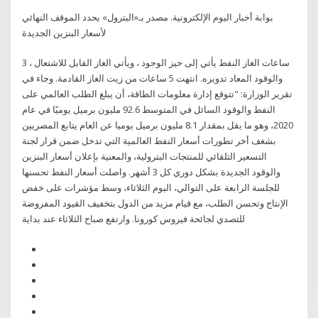
بوابة أخبار اليوم الإلكترونية. مصدر بـ«البترول» يحدد الموقف النهائي
لأسعار البنزين الجديدة
3 ساعات الغاز النفط يأتي إلى حيز الوجود ، ويأتي الغاز القابل للاشتعال ،
والوقود المعاد تدويره. انتهت 5 ساعات من زيت الغاز القادمة. وجاء في
تقرير الوزارة: "تتوقع إدارة معلومات الطاقة، أن يبلغ الطلب العالمي على
النفط والوقود السائل في المتوسط 92.6 مليون برميل يوميًا في عام
2020، وهو ما يقل بمقدار 8.1 مليون برميل يوميا عن العام يتابع المصريين
بشغف أخر تطورات أسعار النفط العالمية التي تدخل ضمن قرار لجنة
التسعير التلقائي للمنتجات البترولية، والمعنية بإعلان أسعار البنزين
والوقود الجديدة بشكل دوري كل 3 أشهر. واصلت أسعار النفط تحسنها
للجلسة الرابعة على التوالي، اليوم الثلاثاء، وسط مؤشرات على خفض
الإنتاج وتحسن الطلب، مع قيام مزيد من الدول بتخفيف القيود المفروضة
للتصدي لجائحة فيروس كورونا. وارتفع صباح الثلاثاء عند بداية