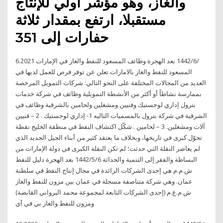
والغاز، وهو مؤشر أولي للإنتاج
مستقبلا، ارتفع بمقدار ثلاثة
حفارات إلى 351
6‏‏/6‏‏/1442 بعد الهجرة وظائف المسعود للنفط والغاز في الإمارات 2021.
المسعود للنفط والغاز بالامارات تعلن عن توفر فرص للعمل لديها في
العديد من المجالات المختلفة على النحو التالي: شركات التمويل المرخصة
بممارسة نشاطاً أو أكثر من الأنشطة التمويلية وظائف في شركة خدمات
بترول إداري لوجستيك وفنيين ومشغلين ولحامين بالشرقية وظائف في
الشرقية في شركة بترول بالمسميات التاليه 1- إداري لوجستيك . 2 – فنيين
آلات ومشغلين. 3 – لحامين . شكّل اكتشاف النفط في منطقة الخليج نقطة
تحوّل كبرى في تاريخها، وبخلاف ما يعتقد كثير من أبناء الجيل الجديد الذي
لم يعاصر النقلة التي حدثت؛ لم تكن النقلة الكبرى في دولة الإمارات من
البساطة والفقر إلى التنمية والحداثة 6‏‏/5‏‏/1442 بعد الهجرة دليل للنفط
ش.م.م هي إحدى الشركات الرائدة في مجال إنتاج النفط في سلطنة
عمان. وهي شركة متناصفة مسجلة في عمان بين مزون للنفط والغاز
ش.م.ع.م (إحدى الشركات التابعة لمجموعة محمد البرواني القابضة)
ومزون للنفط والغاز بي في أي