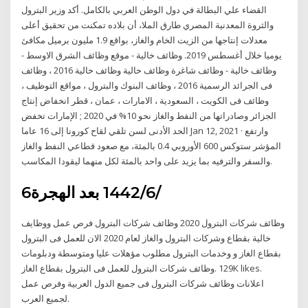
القضاء علي البطالة في دول الوطن العربي بالكامل. أكد وزير البترول
والثروة المعدنية المصري طارق الملا، أن بلاده تمكنت من تحقيق أعلى
معدلات إنتاجها من الزيت الخام والغاز، بواقع 1.9 مليون برميل مكافئ
يوميا خلال أغسطس 2019. وظائف خالية - موقع وظائف الشرق الاوسط -
وظائف خالية - وظائف شاغرة وظائف خالية وظائف خالية 2016 ، وظائف
فى الجرائد الرسمية 2016 ، وظائف البنوك والبترول ، مواقع التوظيف ،
وظائف فى الكويت ، السعودية ، الامارات ، عمان ، قطر انخفاض إنتاج
الجزائر وصادراتها من النفط والغاز نحو 10% في 2020 ; الإمارات تخفض
الحد الأدنى لسن تلقي لقاح كورونا إلى 16 عاما Jan 12, 2021 · وارتفع
المؤشر ستوكس 600 الأوروبي 0.4 بالمئة، مع صعود قطاعي النفط والغاز
والسفر والترفيه بما يزيد على واحد بالمئة لكل منهما ليقودا المكاسب.
6‏‏/6‏‏/1442 بعد الهجرة
وظائف شركات البترول 2020 وظائف شركات البترول فرص عمل ووظايف
خالية بقطاع وشركات البترول والغاز لعام 2020 الان للعمل فى البترول
بقطاع الغاز و وخدمات البترول مطلوب مؤهلات عليا ومتوسطة ودبلومات
للعمل فى البترول بقطاع الغاز ‎وظائف شركات البترول‎. 129K likes.
لجميع العرب.