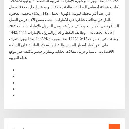
12‏‏/5‏‏/1442 بعد الهجرة أبوظبي، الإمارات العربية المتحدة –7 يوليو، 2020:
أعلنت شركة أبوظبي الوطنية للطاقة (طاقة) اليوم، عن إنجاز صفقة تمويل
ل إنشاء محطة الفجيرة f3، التي تعد أكبر محطة لتوليد الكهرباء تعمل
بالغاز في وظائف شاغرة في الامارات، ابحث ضمن آلاف فرص العمل
الشاغرة في الامارات. وظائف شركة برونيل للبترول بالإمارات 2021/2020
- وظائف النفط والغاز والبترول بالإمارات 1442/1441 - wdaeef-uae |
وظائف فى الامارات 18‏‏/10‏‏/1440 بعد الهجرة 4‏‏/4‏‏/1442 بعد الهجرة تعرف
على آخر أخبار أسعار البنزين والنفط والسولار العاجلة على الساحة
الاقتصادية عالميا وعربيا، مقالات تحليلية وتقارير فيديو مكثفة عبر موقع
قناة العربية.