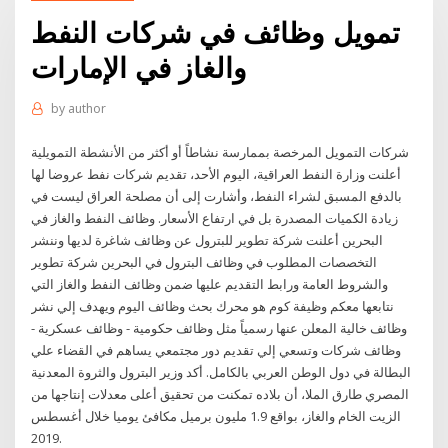
تمويل وظائف في شركات النفط
والغاز في الإمارات
by
author
شركات التمويل المرخصة بممارسة نشاطاً أو أكثر من الأنشطة التمويلية
أعلنت وزارة النفط العراقية، اليوم الأحد، تقديم شركات نفط عروضا لها
بالدفع المسبق لشراء النفط، وأشارت إلى أن مصلحة العراق ليست في
زيادة الكميات المصدرة بل في ارتفاع الأسعار. وظائف النفط والغاز في
البحرين أعلنت شركة تطوير للبترول عن وظائف شاغرة لديها وننشر
التخصصات المطلوب في وظائف البترول في البحرين شركة تطوير
والشروط العامة ورابط التقديم عليها ضمن وظائف النفط والغاز التي
نتابعها معكم وظيفة كوم هو محرك بحث وظائف اليوم ويهدف إلي نشر
وظائف خالية المعلن عنها رسمياً مثل وظائف حكومية - وظائف عسكرية -
وظائف شركات وتسعي إلي تقديم دور مجتمعي يساهم في القضاء علي
البطالة في دول الوطن العربي بالكامل. أكد وزير البترول والثروة المعدنية
المصري طارق الملا، أن بلاده تمكنت من تحقيق أعلى معدلات إنتاجها من
الزيت الخام والغاز، بواقع 1.9 مليون برميل مكافئ يوميا خلال أغسطس
2019.