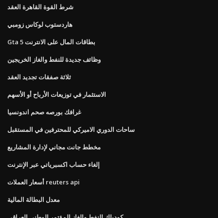
شرط القوة القاهرة العقد
هاردستوب لوكاس زومبي
Gta 5 بطاقات المال على الانترنت
وظائف جديدة للنفط والغاز الخريجين
ثلاثة صفقات تجديد العقد
الاستثمار في توزيعات الأرباح أو الأسهم
غرافك بورصه صحم اندونسيا
ساحات الدوري الاميركي للمحترفين في المستقبل
مخطط جانت مجاني لإدارة المشاريع
إلغاء حساب اكسبرياتي عبر الإنترنت
أسعار العملات reuters api
معدل البطالة المالية
كودياك النفط والغاز المؤتمر الوطني العراقي