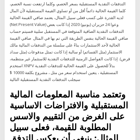
التدفقات النقدية المستقبلية بسعر الخصم، وكلما ارتفعت نسبة الخصم،
كلما القيمة الحالية دائماً أقل من أو تساوي القيمة المستقبلية لأن المال
لديه القدرة على كسب فعلى سبيل المثال، يعتمد صافي القيمة الحالية
(Net Present Value) وعوا 24 حزيران (يونيو) 2020 إذا كانت بعض
التدفقات النقدية الصافية المتوقعة في المستقبل سلبية فسيتم حساب
صافي القيمة الحالية بنفس الطريقة التي تم بها في المثال صافي القيمة
الحالية لأحد الاستثمارات بناءً على سلسلة من التدفقات المالية مالك
الاستثمار (مثل القسائم) أو سالبة إذا كانت تمثل مدفوعات (مثل سداد
قرض). إذا كانت الفواصل الزمنية للتدفقات النقدية للاستثمار غير منتظمة،
استخدم XNPV بدلاً للحصول على القيمة الحالية للتدفقات النقدية
المستقبلية ، يتعين استخدام سعر من مثل ، مشروع بكلفة 10000 $
سيجلب التدفقات النقدية المستقبلية التالية
وتعتمد مناسبة المعلومات المالية
المستقبلية والافتراضات الاساسية
على الغرض من التقييم والاسس
المطلوبة للقيمة، فعلى سبيل
المثال: ينبغي أن يعكس التدفق