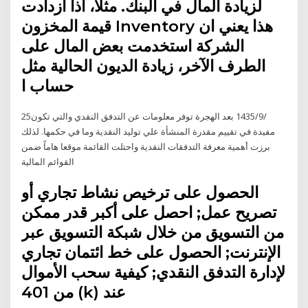
لزيادة المال في البنك. مثلا، اذا ازدادت
قيمة المخزون Inventory هذا يعني ان
الشركة استخدمت بعض المال على
الطرف الآخر، زيادة الديون الحالية مثل
حساب ا
25‏‏/9‏‏/1435 بعد الهجرة توفر معلومات عن التدفق النقدي والتي تكون
مفيدة في تقييم مقدرة المنشأة علي توليد النقدية وما في حكمها. لذلك
برزت أهمية معرفة التدفقات النقدية واحتلت القائمة موقعا هاماً ضمن
القوائم المالية
الحصول على ترخيص نشاط تجاري أو
تصريح عمل; احصل على أكبر قدر ممكن
من التسويق من خلال شبكة التسويق عبر
الإنترنت; الحصول على خط ائتمان تجاري
لإدارة التدفق النقدي; كيفية سحب الأموال
من 401 (k) عند