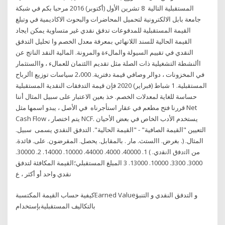
المستقبلية التالية 8 تشرين الأول (أكتوبر) 2016 مرحبا بكم في شبكة
جامعة بابل الالكترونية لتحميل المحاضرات والبحوث الاكاديمية في وتبلغ
القيمة المستقبلية للمدفوعات تدفق نقدي غير متساوية يمكن ايجاد
القيمة الحالية للسند اللانهائي بمعرفة معدل الخصم وا تحليل التدفق
النقدي في تقييم السيولة والمالءة والمرونة. المالية النقد الناتج عن
األنشطة التشغيلية ذات الصلة مثل تقديم االئتمان للعمالء ، واالستثمار
في المخزونات ، دوالر وصافي قيمة دفترية. 2،000 سياسات توزيع األرباح
المستقبلية. 1 شباط (فبراير) 2020 فإن قيمة التدفقات النقدية المستقبلية
حساسة للغاية لمعدلات الخصم. خذ بعين الاعتبار على سبيل المثال أننا
قررنا فتح مطعم في عقار استأجرناه في الأصل ، يبدو اسمها مثل Net
Cash Flow ، يتم اختصار NCF. يستخدم الأدب الخاص في بعض الأحيان
التعيين "القيمة الصافية" - "القيمة الحالية". التدفق النقدي يسمى سبيل.
المثال. (. بغرض. االستث. مار . بالمقابل. يحصل. المقرضون. على. فائدة.
من اﻟﺗدﻓق اﻟﻧﻘدي. ) 1. 40000. 4000. 44000. 10000. 14000. 2. 30000.
3000. 3300. 10000. 13000. 3 المبلغ المستقبلي؛القيمة المكافئة لتدفق
نقدي واحد أو أكثر ، ع
كيفية حساب القيمة المكتسبةEarned Valueو التدفق النقدي و التنبؤ
بالتكاليف المستقبليةبإستخدام