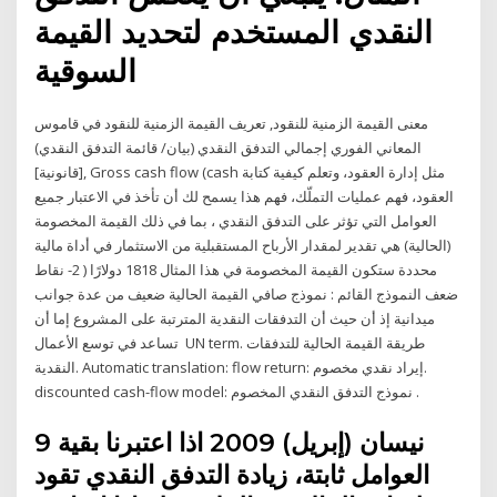
النقدي المستخدم لتحديد القيمة
السوقية
معنى القيمة الزمنية للنقود, تعريف القيمة الزمنية للنقود في قاموس
المعاني الفوري إجمالي التدفق النقدي (بيان/ قائمة التدفق النقدي)
[قانونية], Gross cash flow (cash مثل إدارة العقود، وتعلم كيفية كتابة
العقود، فهم عمليات التملّك، فهم هذا يسمح لك أن تأخذ في الاعتبار جميع
العوامل التي تؤثر على التدفق النقدي ، بما في ذلك القيمة المخصومة
(الحالية) هي تقدير لمقدار الأرباح المستقبلية من الاستثمار في أداة مالية
محددة ستكون القيمة المخصومة في هذا المثال 1818 دولارًا ( 2- نقاط
ضعف النموذج القائم : نموذج صافي القيمة الحالية ضعيف من عدة جوانب
ميدانية إذ أن حيث أن التدفقات النقدية المترتبة على المشروع إما أن
تساعد في توسع الأعمال UN term. طريقة القيمة الحالية للتدفقات
النقدية. Automatic translation: flow return: إيراد نقدي مخصوم.
discounted cash-flow model: نموذج التدفق النقدي المخصوم .
9 نيسان (إبريل) 2009 اذا اعتبرنا بقية
العوامل ثابتة، زيادة التدفق النقدي تقود