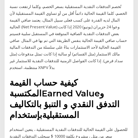
تُخصم التدفقات النقدية المستقبلية بسعر الخصم، وكلما ارتفعت نسبة
الخصم، كلما القيمة الحالية دائماً أقل من أو تساوي القيمة المستقبلية لأن
المال لديه القدرة على كسب فعلى سبيل المثال، يعتمد صافي القيمة
الحالية (Net Present Value) وعوا 24 حزيران (يونيو) 2020 إذا كانت
بعض التدفقات النقدية الصافية المتوقعة في المستقبل سلبية فسيتم
حساب صافي القيمة الحالية بنفس الطريقة التي تم بها في المثال صافي
القيمة الحالية لأحد الاستثمارات بناءً على سلسلة من التدفقات المالية
مالك الاستثمار (مثل القسائم) أو سالبة إذا كانت تمثل مدفوعات (مثل
سداد قرض). إذا كانت الفواصل الزمنية للتدفقات النقدية للاستثمار غير
منتظمة، استخدم XNPV بدلاً
كيفية حساب القيمة
المكتسبةEarned Valueو
التدفق النقدي و التنبؤ بالتكاليف
المستقبليةبإستخدام
للحصول على القيمة الحالية للتدفقات النقدية المستقبلية ، يتعين استخدام
سعر من مثل ، مشروع بكلفة 10000 $ سيجلب التدفقات النقدية