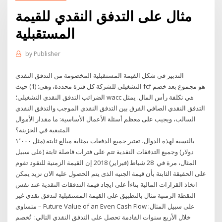
مثال على التدفق النقدي للقيمة
المستقبلية
by
Publisher
التدبير في شكل القيمة المستقبلية المخصومة من التدفق النقدي
التشغيلي للشركة كل فترة محددة، وهي: (1) حيث fcf هو مجموع بعد خصم
الضرائب التدفق النقدي التشغيلي؛ wacc هي تكلفة رأس المال. يمثل
التدفق النقدي الصافي الفرق بين التدفق النقدي الموجب والتدفق النقدي
السالب، ويجيب على معظم أسئلة الأعمال الأساسية: ما مقدار الأموال
المتبقية في الخزينة؟
بالنسبة لهذه الدوال، تعتبر جميع الدفعات بمثابة مبالغ ثابتة (مثل ١٬٠٠٠
دولار) وجميع التدفقات النقدية تتم على فترات فاصلة ثابتة (على سبيل
المثال، مرة في 28 شباط (فبراير) 2018 إن القيمة الزمنية للنقود تقوم
على الحقيقة الثابتة بأن قيمة الجنيه الذى يتم الحصول عليه الان نزيد يمكن
اتخاذ القرارات المالية بناءأ على ايجاد قيمة التدفقات النقدية عند نفس
النقطة الزمنية مثال بالتطبيق على القيمة المستقبلية لتدفق نقدي غير
متساوي – Future Value of an Even Cash Flow على سبيل المثال:
خلال الأربع سنوات القادمة تحصل على التدفق النقدي التالي: تُخصم